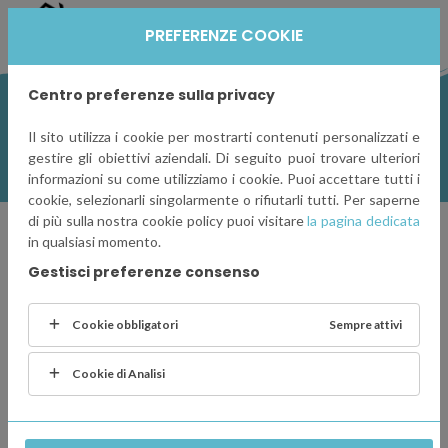
PREFERENZE COOKIE
Centro preferenze sulla privacy
RISTRUTTURAZIONE - VILLA
Il sito utilizza i cookie per mostrarti contenuti personalizzati e
CASTELLANZA
gestire gli obiettivi aziendali. Di seguito puoi trovare ulteriori
informazioni su come utilizziamo i cookie. Puoi accettare tutti i
cookie, selezionarli singolarmente o rifiutarli tutti. Per saperne
di più sulla nostra cookie policy puoi visitare
la pagina dedicata
in qualsiasi momento.
DESCRIZIONE
Gestisci preferenze consenso
Intervento di ristrutturazione per rinnovo dei locali e
miglioramento della qualità di vita in una villa a Castellanza
Cookie obbligatori
Sempre attivi
Cookie di Analisi
GALLERY