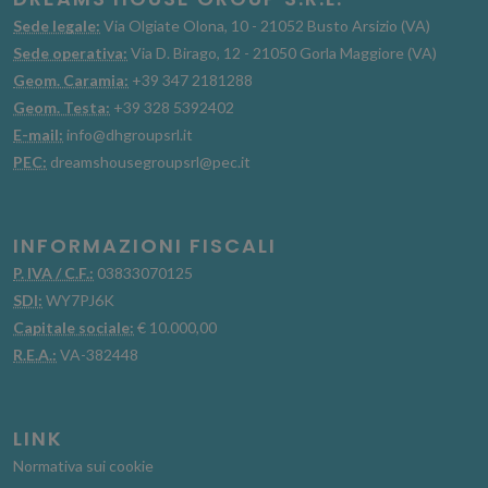
Sede legale:
Via Olgiate Olona, 10 - 21052 Busto Arsizio (VA)
Sede operativa:
Via D. Birago, 12 - 21050 Gorla Maggiore (VA)
Geom. Caramia:
+39 347 2181288
Geom. Testa:
+39 328 5392402
E-mail:
info@dhgroupsrl.it
PEC:
dreamshousegroupsrl@pec.it
INFORMAZIONI FISCALI
P. IVA / C.F.:
03833070125
SDI:
WY7PJ6K
Capitale sociale:
€ 10.000,00
R.E.A.:
VA-382448
LINK
Normativa sui cookie