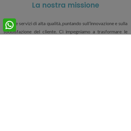
La nostra missione
Offrire servizi di alta qualità, puntando sull’innovazione e sulla
soddisfazione del cliente. Ci impegniamo a trasformare le
vostre idee in realtà, fornendo soluzioni su misura e
garantendo lavori impeccabili.
Unisciti a noi in questo viaggio per trasformare e migliorare gli
spazi abitativi e lavorativi, affidandoti a una squadra di
professionisti dedicati e appassionati.
Contattaci oggi stesso per scoprire come possiamo
trasformare la tua casa o il tuo ufficio!